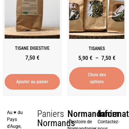
TISANE DIGESTIVE
TISANES
7,50
€
5,90
€
–
7,50
€
Choix des
Ajouter au panier
options
Paniers
Normandanier
Informa
Au ♥︎ du
Pays
Normands
L'histoire de
Contactez-
d'Auge,
Normandanier
nous