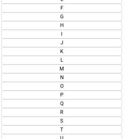
F
G
H
I
J
K
L
M
N
O
P
Q
R
S
T
U