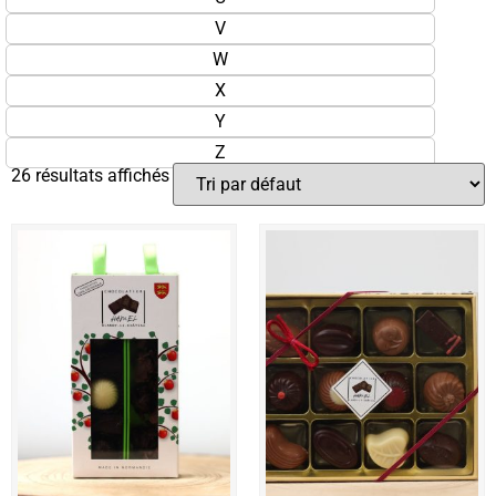
V
W
X
Y
Z
26 résultats affichés