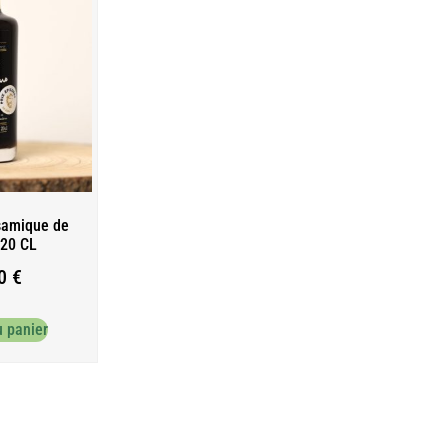
samique de
20 CL
00
€
u panier