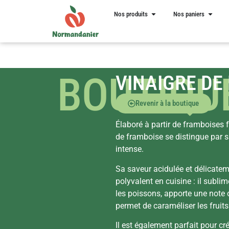
Nos produits
Nos paniers
BOUTIQU
VINAIGRE DE
Revenir à la boutique
Élaboré à partir de framboises f
de framboise se distingue par sa
intense.
Sa saveur acidulée et délicatem
polyvalent en cuisine : il subli
les poissons, apporte une note 
permet de caraméliser les fruit
Il est également parfait pour cr